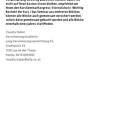
Veranstaltung vorzeitig abbrechen müssen. Damit Sie
nicht auf Ihren Kosten sitzen bleiben, empfehlen wir
Ihnen den KursSeminarKongress-StornoSchutz. Wichtig:
Besteht der Kurs / das Seminar aus mehreren Blöcken,
können alle Blöcke auch gemeinsam versichert werden,
sofern diese gemeinsam gebucht werden und alle Blöcke
innerhalb eines Jahres stattfinden.
Claudia Huber
Versicherungsmaklerin
Lang Versicherungsvermittlung KG
Stadtplatz 33
2136 Laa an der Thaya
Handy:
0670 6003001
claudia.huber@wfp.co.at
VERSICHERUNGS FORMULAR
VERSICHERUNG BEDINGUNGEN
LEISTUNGSBESCHREIBUNG