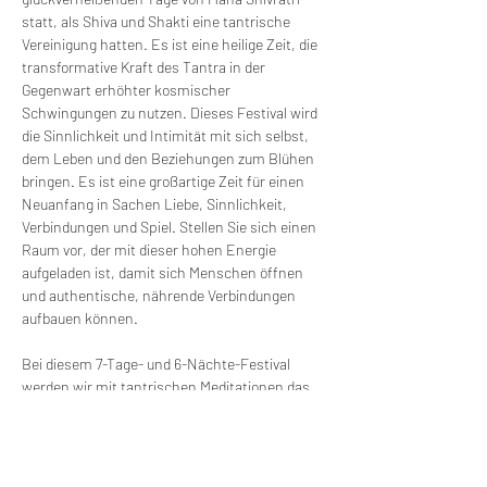
statt, als Shiva und Shakti eine tantrische 
Vereinigung hatten. Es ist eine heilige Zeit, die 
transformative Kraft des Tantra in der 
Gegenwart erhöhter kosmischer 
Schwingungen zu nutzen. Dieses Festival wird 
die Sinnlichkeit und Intimität mit sich selbst, 
dem Leben und den Beziehungen zum Blühen 
bringen. Es ist eine großartige Zeit für einen 
Neuanfang in Sachen Liebe, Sinnlichkeit, 
Verbindungen und Spiel. Stellen Sie sich einen 
Raum vor, der mit dieser hohen Energie 
aufgeladen ist, damit sich Menschen öffnen 
und authentische, nährende Verbindungen 
aufbauen können.
Bei diesem 7-Tage- und 6-Nächte-Festival 
werden wir mit tantrischen Meditationen das 
innere Männliche und Weibliche auf 
spielerische Weise erforschen. Zorba der 
Buddha ist eines der größten spirituellen 
Zentren mit offenem Glauben auf der Welt, das 